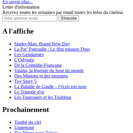
En savoir plus...
Lettre d'information
Recevez toutes les semaines par email toutes les infos du cinéma.
A l'affiche
Spider-Man: Brand New Day
La Pat’ Patrouille : Le film mission Dino
Les Gendarmes
L'Odyssée
De la Comédie-Française
Vaiana, la légende du bout du monde
Des Minions et des monstres
Toy Story 5
La Bataille de Gaulle - J’écris ton nom
Le Triangle d'or
Les Tourouges et les Toubleus
Prochainement
Tombé du ciel
Undertone
Des Fleurs pour Tokyo