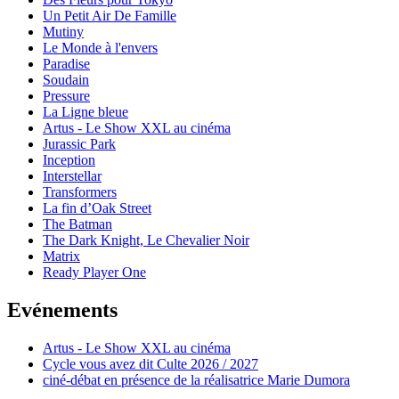
Un Petit Air De Famille
Mutiny
Le Monde à l'envers
Paradise
Soudain
Pressure
La Ligne bleue
Artus - Le Show XXL au cinéma
Jurassic Park
Inception
Interstellar
Transformers
La fin d’Oak Street
The Batman
The Dark Knight, Le Chevalier Noir
Matrix
Ready Player One
Evénements
Artus - Le Show XXL au cinéma
Cycle vous avez dit Culte 2026 / 2027
ciné-débat en présence de la réalisatrice Marie Dumora