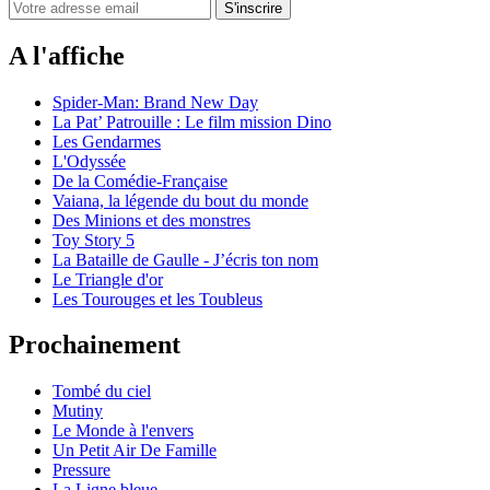
A l'affiche
Spider-Man: Brand New Day
La Pat’ Patrouille : Le film mission Dino
Les Gendarmes
L'Odyssée
De la Comédie-Française
Vaiana, la légende du bout du monde
Des Minions et des monstres
Toy Story 5
La Bataille de Gaulle - J’écris ton nom
Le Triangle d'or
Les Tourouges et les Toubleus
Prochainement
Tombé du ciel
Mutiny
Le Monde à l'envers
Un Petit Air De Famille
Pressure
La Ligne bleue