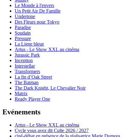
Le Monde à l'envers
Un Petit Air De Famille
Undertone
Des Fleurs pour Tokyo
Paradise
Soudain
Pressure
La Ligne bleue
Artus - Le Show XXL au cinéma
Jurassic Park
Inception
Interstellar
Transformers
La fin d’Oak Street
The Batman
The Dark Knight, Le Chevalier Noir
Matrix
Ready Player One
Evénements
Artus - Le Show XXL au cinéma
Cycle vous avez dit Culte 2026 / 2027
ciné-débat en présence de la réalisatrice Marie Dumora