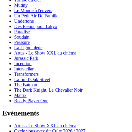
Mutiny
Le Monde à l'envers
Un Petit Air De Famille
Undertone
Des Fleurs pour Tokyo
Paradise
Soudain
Pressure
La Ligne bleue
Artus - Le Show XXL au cinéma
Jurassic Park
Inception
Interstellar
Transformers
La fin d’Oak Street
The Batman
The Dark Knight, Le Chevalier Noir
Matrix
Ready Player One
Evénements
Artus - Le Show XXL au cinéma
Cycle vous avez dit Culte 2026 / 2027