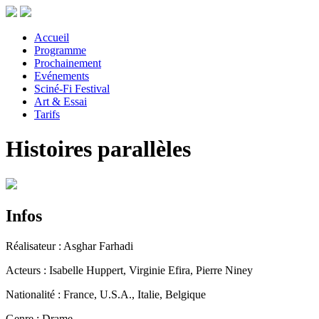
Accueil
Programme
Prochainement
Evénements
Sciné-Fi Festival
Art & Essai
Tarifs
Histoires parallèles
Infos
Réalisateur : Asghar Farhadi
Acteurs : Isabelle Huppert, Virginie Efira, Pierre Niney
Nationalité : France, U.S.A., Italie, Belgique
Genre : Drame