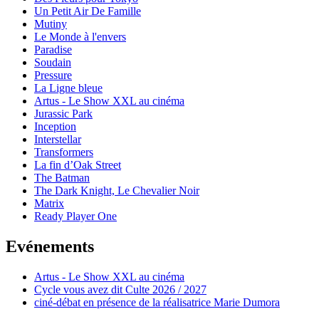
Un Petit Air De Famille
Mutiny
Le Monde à l'envers
Paradise
Soudain
Pressure
La Ligne bleue
Artus - Le Show XXL au cinéma
Jurassic Park
Inception
Interstellar
Transformers
La fin d’Oak Street
The Batman
The Dark Knight, Le Chevalier Noir
Matrix
Ready Player One
Evénements
Artus - Le Show XXL au cinéma
Cycle vous avez dit Culte 2026 / 2027
ciné-débat en présence de la réalisatrice Marie Dumora