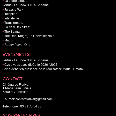
La Ligne bleue
Artus - Le Show XXL au cinéma
Jurassic Park
Inception
Interstellar
Transformers
La fin d’Oak Street
The Batman
The Dark Knight, Le Chevalier Noir
Matrix
Ready Player One
EVÉNEMENTS
Artus - Le Show XXL au cinéma
Cycle vous avez dit Culte 2026 / 2027
ciné-débat en présence de la réalisatrice Marie Dumora
CONTACT
Cinéma Le Florival
1 Place Jean Finiels
68500 Guebwiller
Courriel:
contactflorival@gmail.com
Téléphone :
03 89 75 54 88
NOS PARTENAIRES