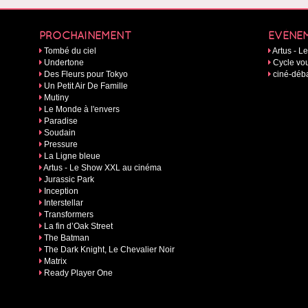
PROCHAINEMENT
EVÉNE
Tombé du ciel
Artus - 
Undertone
Cycle vou
Des Fleurs pour Tokyo
ciné-déba
Un Petit Air De Famille
Mutiny
Le Monde à l'envers
Paradise
Soudain
Pressure
La Ligne bleue
Artus - Le Show XXL au cinéma
Jurassic Park
Inception
Interstellar
Transformers
La fin d’Oak Street
The Batman
The Dark Knight, Le Chevalier Noir
Matrix
Ready Player One