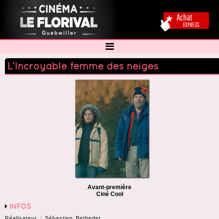
L’Incroyable femme des neiges
Avant-première
Ciné Cool
INFOS
Réalisateur : Sébastien Betbeder