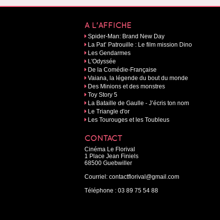
A L'AFFICHE
Spider-Man: Brand New Day
La Pat’ Patrouille : Le film mission Dino
Les Gendarmes
L'Odyssée
De la Comédie-Française
Vaiana, la légende du bout du monde
Des Minions et des monstres
Toy Story 5
La Bataille de Gaulle - J’écris ton nom
Le Triangle d'or
Les Tourouges et les Toubleus
CONTACT
Cinéma Le Florival
1 Place Jean Finiels
68500 Guebwiller
Courriel:
contactflorival@gmail.com
Téléphone :
03 89 75 54 88