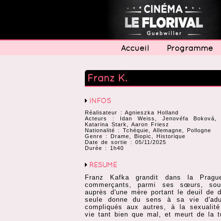
Accueil
Programme
Franz K.
INFOS
Réalisateur : Agnieszka Holland
Acteurs : Idan Weiss, Jenovéfa Boková, 
Katarina Stark, Aaron Friesz
Nationalité : Tchéquie, Allemagne, Pollogne
Genre : Drame, Biopic, Historique
Date de sortie : 05/11/2025
Durée : 1h40
RÉSUMÉ
Franz Kafka grandit dans la Pragu
commerçants, parmi ses sœurs, sou
auprès d'une mère portant le deuil de d
seule donne du sens à sa vie d'adu
compliqués aux autres, à la sexualité 
vie tant bien que mal, et meurt de la 