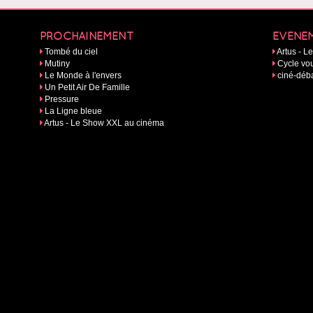
PROCHAINEMENT
EVÉNE
Tombé du ciel
Artus - 
Mutiny
Cycle vou
Le Monde à l'envers
ciné-déba
Un Petit Air De Famille
Pressure
La Ligne bleue
Artus - Le Show XXL au cinéma