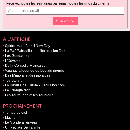
Recevez toutes les semaines par email toutes les infos du cinéma.
A L'AFFICHE
Spider-Man: Brand New Day
La Pat’ Patrouille : Le film mission Dino
Les Gendarmes
L'Odyssée
De la Comédie-Française
Vaiana, la légende du bout du monde
Des Minions et des monstres
Toy Story 5
La Bataille de Gaulle - J’écris ton nom
Le Triangle d'or
Les Tourouges et les Toubleus
PROCHAINEMENT
Tombé du ciel
Mutiny
Le Monde à l'envers
Un Petit Air De Famille