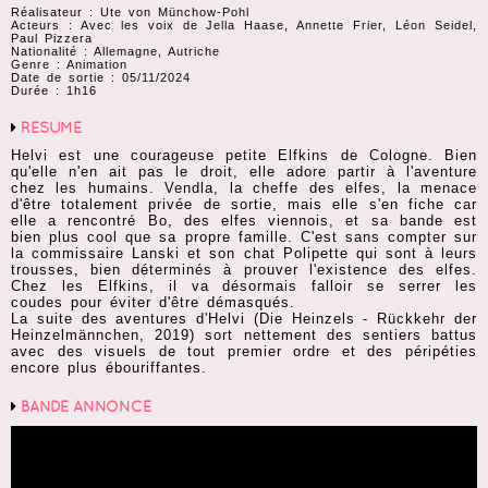
Réalisateur : Ute von Münchow-Pohl
Acteurs : Avec les voix de Jella Haase, Annette Frier, Léon Seidel,
Paul Pizzera
Nationalité : Allemagne, Autriche
Genre : Animation
Date de sortie : 05/11/2024
Durée : 1h16
RÉSUMÉ
Helvi est une courageuse petite Elfkins de Cologne. Bien
qu'elle n'en ait pas le droit, elle adore partir à l'aventure
chez les humains. Vendla, la cheffe des elfes, la menace
d'être totalement privée de sortie, mais elle s'en fiche car
elle a rencontré Bo, des elfes viennois, et sa bande est
bien plus cool que sa propre famille. C'est sans compter sur
la commissaire Lanski et son chat Polipette qui sont à leurs
trousses, bien déterminés à prouver l'existence des elfes.
Chez les Elfkins, il va désormais falloir se serrer les
coudes pour éviter d'être démasqués.
La suite des aventures d'Helvi (Die Heinzels - Rückkehr der
Heinzelmännchen, 2019) sort nettement des sentiers battus
avec des visuels de tout premier ordre et des péripéties
encore plus ébouriffantes.
BANDE ANNONCE