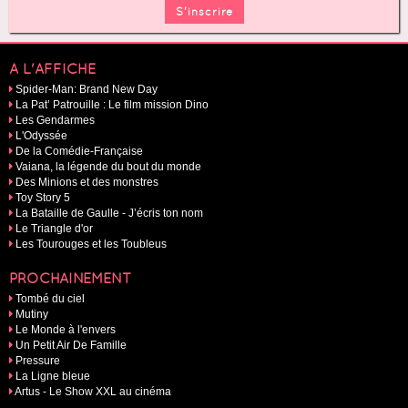
A L'AFFICHE
Spider-Man: Brand New Day
La Pat’ Patrouille : Le film mission Dino
Les Gendarmes
L'Odyssée
De la Comédie-Française
Vaiana, la légende du bout du monde
Des Minions et des monstres
Toy Story 5
La Bataille de Gaulle - J’écris ton nom
Le Triangle d'or
Les Tourouges et les Toubleus
PROCHAINEMENT
Tombé du ciel
Mutiny
Le Monde à l'envers
Un Petit Air De Famille
Pressure
La Ligne bleue
Artus - Le Show XXL au cinéma