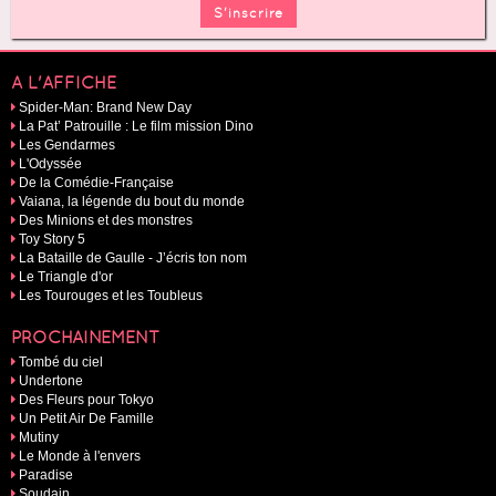
A L'AFFICHE
Spider-Man: Brand New Day
La Pat’ Patrouille : Le film mission Dino
Les Gendarmes
L'Odyssée
De la Comédie-Française
Vaiana, la légende du bout du monde
Des Minions et des monstres
Toy Story 5
La Bataille de Gaulle - J’écris ton nom
Le Triangle d'or
Les Tourouges et les Toubleus
PROCHAINEMENT
Tombé du ciel
Undertone
Des Fleurs pour Tokyo
Un Petit Air De Famille
Mutiny
Le Monde à l'envers
Paradise
Soudain