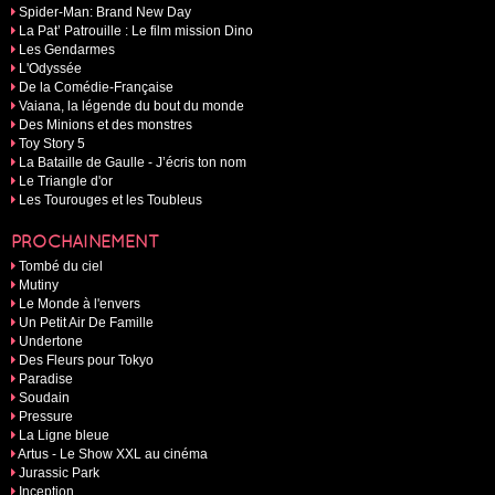
Spider-Man: Brand New Day
La Pat’ Patrouille : Le film mission Dino
Les Gendarmes
L'Odyssée
De la Comédie-Française
Vaiana, la légende du bout du monde
Des Minions et des monstres
Toy Story 5
La Bataille de Gaulle - J’écris ton nom
Le Triangle d'or
Les Tourouges et les Toubleus
PROCHAINEMENT
Tombé du ciel
Mutiny
Le Monde à l'envers
Un Petit Air De Famille
Undertone
Des Fleurs pour Tokyo
Paradise
Soudain
Pressure
La Ligne bleue
Artus - Le Show XXL au cinéma
Jurassic Park
Inception